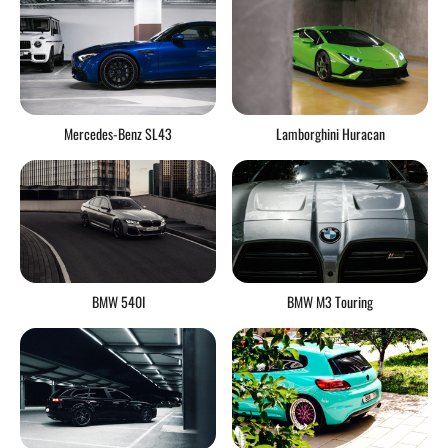
Mercedes-Benz SL43
Lamborghini Huracan
BMW 540I
BMW M3 Touring