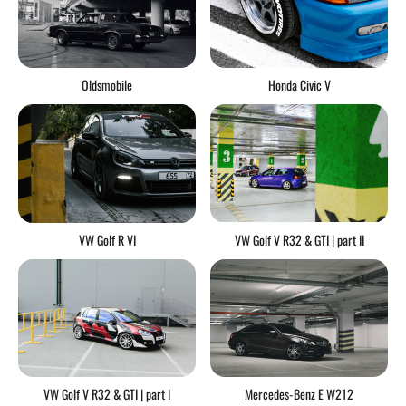
Honda Civic V
Oldsmobile
VW Golf V R32 & GTI | part II
VW Golf R VI
Mercedes-Benz E W212
VW Golf V R32 & GTI | part I