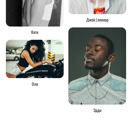
Джей | пленэр
Катя
Оля
Эдди