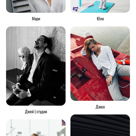
Мари
Юля
Даша
Джей | студия